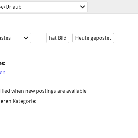
se/Urlaub
stes
hat Bild
Heute gepostet
es:
hen
ified when new postings are available
eren Kategorie: