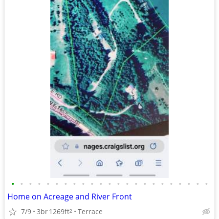
•
•
•
•
•
•
•
•
•
•
•
•
•
•
•
•
•
•
•
•
•
•
•
Home on Acreage and River Front
7/9
3br
1269ft
Terrace
2