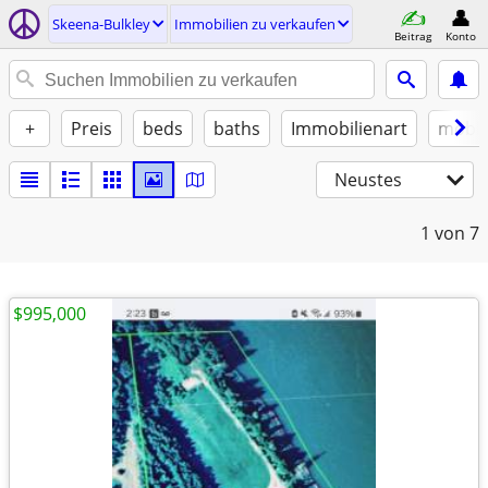
Skeena-Bulkley
Immobilien zu verkaufen
Beitrag
Konto
+
Preis
beds
baths
Immobilienart
möbli
Neustes
1
von 7
$995,000