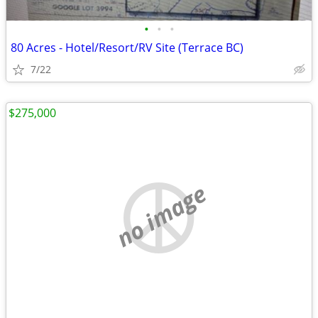
•
•
•
80 Acres - Hotel/Resort/RV Site (Terrace BC)
7/22
$275,000
no image