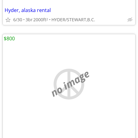
Hyder, alaska rental
6/30
3br
2000ft
HYDER/STEWART,B.C.
2
$800
no image