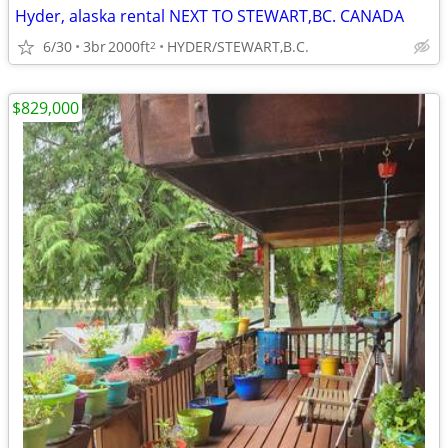
Hyder, alaska rental NEXT TO STEWART,BC. CANADA
6/30
3br
2000ft
HYDER/STEWART,B.C.
2
$829,000