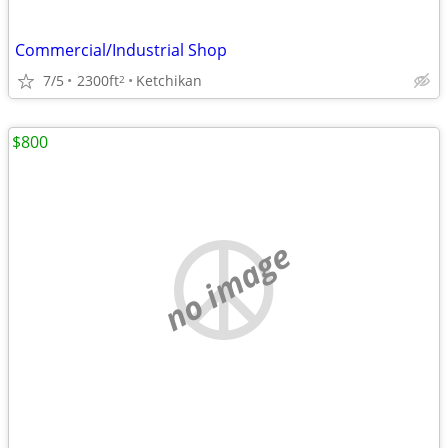
Commercial/Industrial Shop
7/5
2300ft
Ketchikan
2
$800
no image