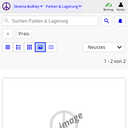
Skeena-Bulkley
Parken & Lagerung
Beitrag
Konto
+
Preis
Neustes
1 - 2
von 2
no image