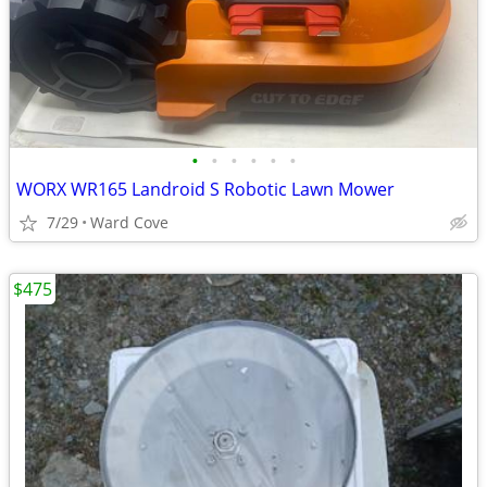
•
•
•
•
•
•
WORX WR165 Landroid S Robotic Lawn Mower
7/29
Ward Cove
$475