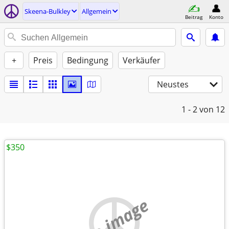
Skeena-Bulkley
Allgemein
Beitrag
Konto
+
Preis
Bedingung
Verkäufer
Neustes
1 - 2
von 12
$350
no image