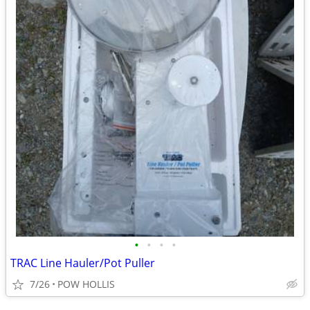
•
•
•
•
TRAC Line Hauler/Pot Puller
7/26
POW HOLLIS