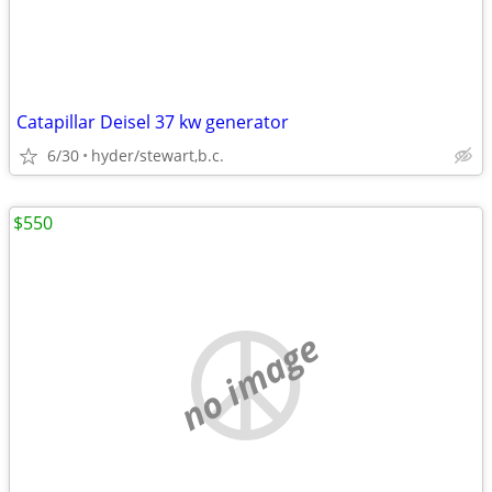
Catapillar Deisel 37 kw generator
6/30
hyder/stewart,b.c.
$550
no image