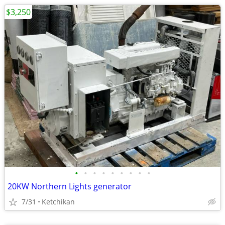
$3,250
•
•
•
•
•
•
•
•
•
20KW Northern Lights generator
7/31
Ketchikan