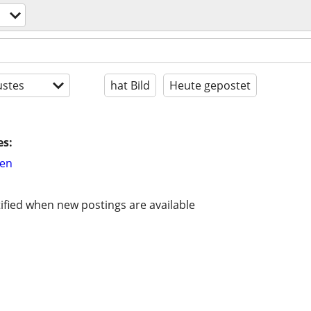
stes
hat Bild
Heute gepostet
es:
hen
ified when new postings are available