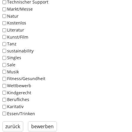
Technischer Support
Markt/Messe
Natur
Kostenlos
Literatur
Kunst/Film
Tanz
sustainability
Singles
Sale
Musik
Fitness/Gesundheit
Wettbewerb
Kindgerecht
Berufliches
Karitativ
Essen/Trinken
zurück
bewerben