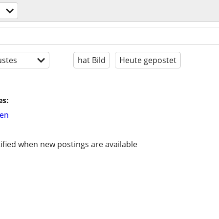
stes
hat Bild
Heute gepostet
es:
hen
ified when new postings are available