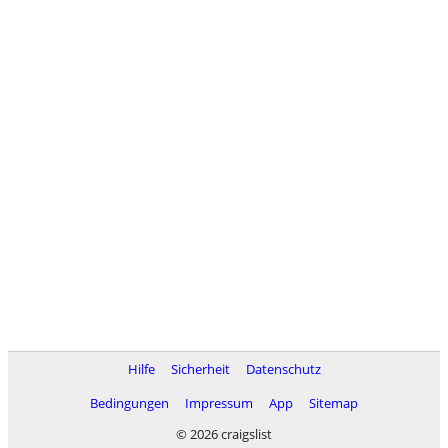
Hilfe
Sicherheit
Datenschutz
Bedingungen
Impressum
App
Sitemap
© 2026 craigslist