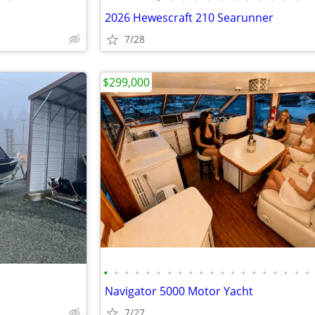
2026 Hewescraft 210 Searunner
7/28
$299,000
•
•
•
•
•
•
•
•
•
•
•
•
•
•
•
•
•
•
•
•
Navigator 5000 Motor Yacht
7/27