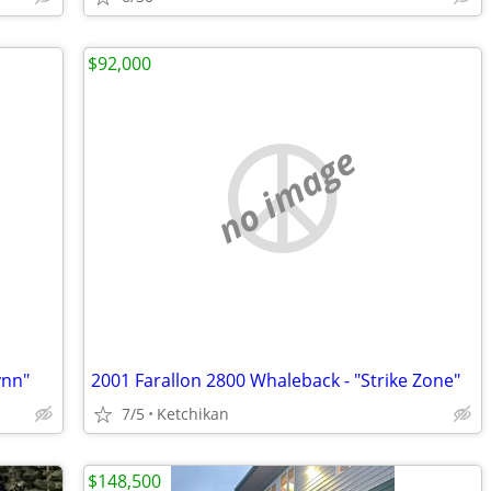
$92,000
no image
ynn"
2001 Farallon 2800 Whaleback - "Strike Zone"
7/5
Ketchikan
$148,500