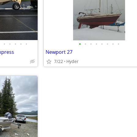
•
•
•
•
•
•
•
•
•
•
•
•
•
xpress
Newport 27
7/22
Hyder