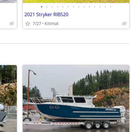
•
•
•
•
•
•
•
•
•
•
•
•
•
•
2021 Stryker RIB520
7/27
Kitimat