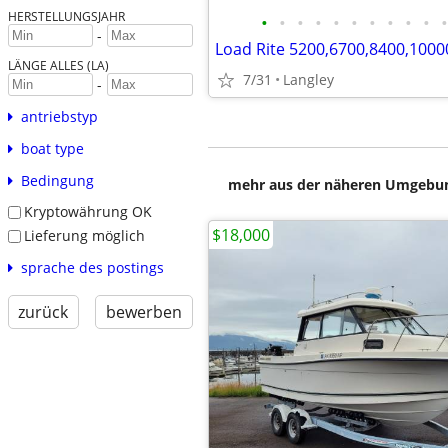
HERSTELLUNGSJAHR
•
•
•
•
•
•
•
•
•
•
•
-
LÄNGE ALLES (LA)
7/31
Langley
-
antriebstyp
boat type
Bedingung
mehr aus der näheren Umgebung
Kryptowährung OK
$18,000
Lieferung möglich
sprache des postings
zurück
bewerben