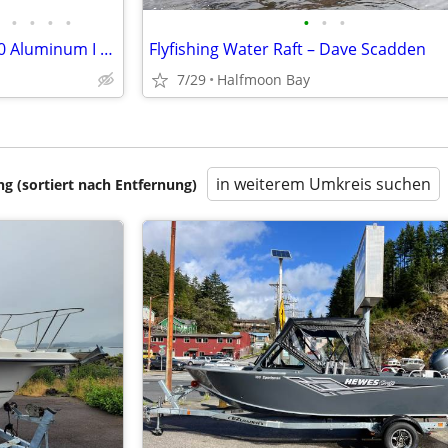
•
•
•
•
•
•
•
Load Rite 5200,6700,8400,10000 Aluminum I Beam Boat Trailers
Flyfishing Water Raft – Dave Scadden
7/29
Halfmoon Bay
in weiterem Umkreis suchen
 (sortiert nach Entfernung)