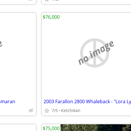
$76,000
e
no image
tamaran
2003 Farallon 2800 Whaleback - "Lora L
7/5
Ketchikan
$75,000