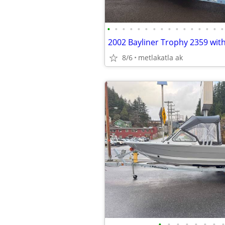
•
•
•
•
•
•
•
•
•
•
•
•
•
•
•
•
2002 Bayliner Trophy 2359 with 
8/6
metlakatla ak
•
•
•
•
•
•
•
•