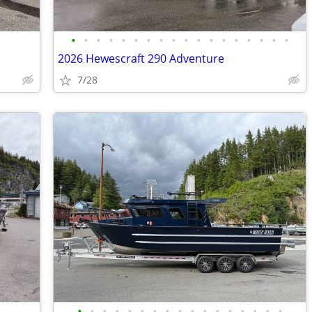
•
•
•
•
•
•
•
•
•
•
•
•
•
•
•
•
•
•
2026 Hewescraft 290 Adventure
7/28
•
•
•
•
•
•
•
•
•
•
•
•
•
•
•
•
•