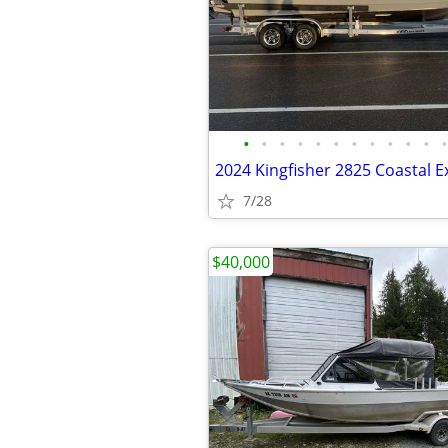
•
•
•
•
•
•
•
•
•
•
•
•
2024 Kingfisher 2825 Coastal E
7/28
$40,000