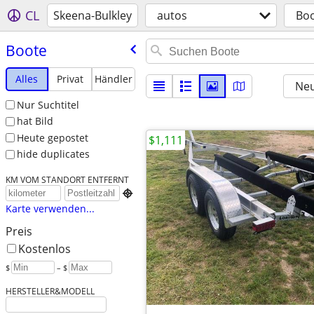
CL
Skeena-Bulkley
autos
Bo
Boote
Alles
Privat
Händler
Neu
Nur Suchtitel
hat Bild
Heute gepostet
$1,111
hide duplicates
KM VOM STANDORT ENTFERNT

Karte verwenden...
Preis
Kostenlos
$
– $
HERSTELLER&MODELL