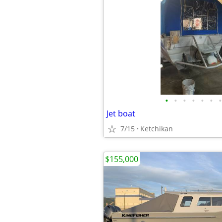
•
•
•
•
•
•
•
Jet boat
7/15
Ketchikan
$155,000