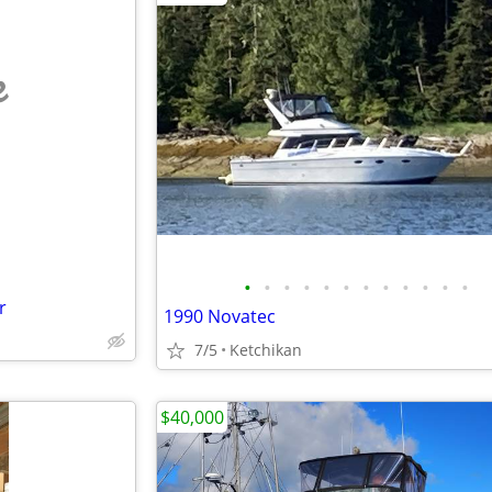
e
•
•
•
•
•
•
•
•
•
•
•
•
r
1990 Novatec
7/5
Ketchikan
$40,000