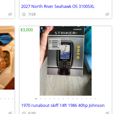
2027 North River Seahawk OS 3100SXL
7/28
$3,000
•
•
•
•
•
•
•
•
•
•
•
•
•
•
•
•
•
•
1970 runabout skiff 14ft 1986 40hp Johnson
6/30