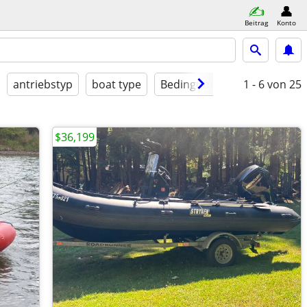
Beitrag
Konto
antriebstyp
boat type
Bedingung
1 - 6
von 25
$36,199