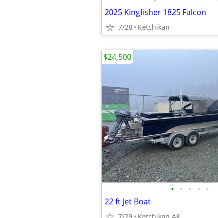
2025 Kingfisher 1825 Falcon
7/28
Ketchikan
$24,500
•
•
•
•
•
22 ft Jet Boat
7/29
Ketchikan AK