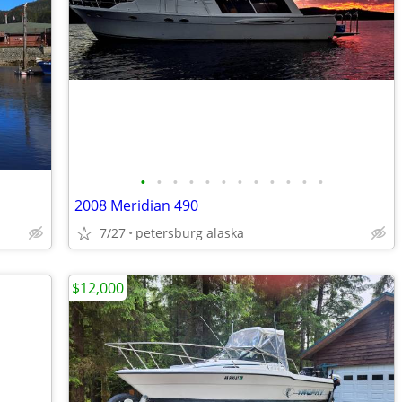
•
•
•
•
•
•
•
•
•
•
•
•
2008 Meridian 490
7/27
petersburg alaska
$12,000