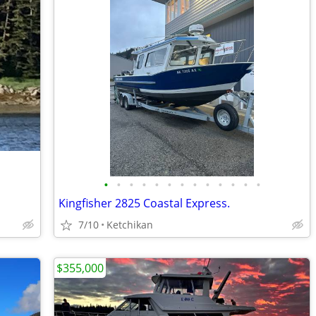
•
•
•
•
•
•
•
•
•
•
•
•
•
Kingfisher 2825 Coastal Express.
7/10
Ketchikan
$355,000